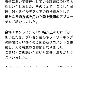
養殖において顕在化している課題についてお
話しいたしました。そのうえで、こうした課
題に対するベルデアクアの取り組みとして、
新たなろ過方式を用いた陸上養殖のアプロー
チ
をご紹介しました。
会場＋オンラインで150名以上の方にご参
加いただき、プレゼン後のネットワーキング
の時間にもい多くのご関心及びコメントを頂
戴し、大変有意義な時間となりました。
ご参加・ご視聴いただいた皆様、ありがとう
ございました。
今後もベルデアクアは、こうした対話の機会
を大切にしながら、
陸上養殖が社会に求められる形で実装される
よう、取り組みを進めてまいります。
Previous
Next